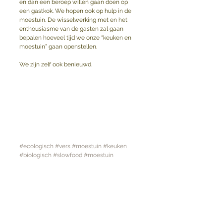
en dan een beroep willen gaan doen op 
een gastkok. We hopen ook op hulp in de 
moestuin. De wisselwerking met en het 
enthousiasme van de gasten zal gaan 
bepalen hoeveel tijd we onze “keuken en 
moestuin” gaan openstellen. 
We zijn zelf ook benieuwd.
#ecologisch
#vers
#moestuin
#keuken
#biologisch
#slowfood
#moestuin