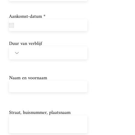
r
Aankomst-datum
*
e
q
u
i
r
Duur van verblijf
e
d
Naam en voornaam
Straat, huisnummer, plaatsnaam