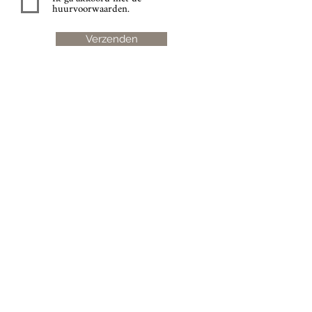
huurvoorwaarden.
Verzenden
Juseu
Blog
Pers
Casa del Maestro
Contact
Casa Milan
De School
Theetuin
Reviews