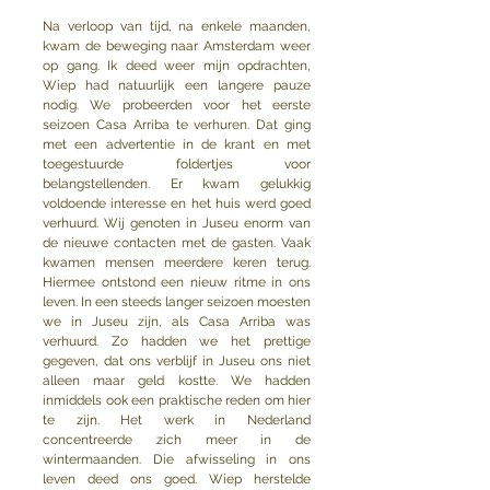
Na verloop van tijd, na enkele maanden, 
kwam de beweging naar Amsterdam weer 
op gang. Ik deed weer mijn opdrachten, 
Wiep had natuurlijk een langere pauze 
nodig. We probeerden voor het eerste 
seizoen Casa Arriba te verhuren. Dat ging 
met een advertentie in de krant en met 
toegestuurde foldertjes voor 
belangstellenden. Er kwam gelukkig 
voldoende interesse en het huis werd goed 
verhuurd. Wij genoten in Juseu enorm van 
de nieuwe contacten met de gasten. Vaak 
kwamen mensen meerdere keren terug. 
Hiermee ontstond een nieuw ritme in ons 
leven. In een steeds langer seizoen moesten 
we in Juseu zijn, als Casa Arriba was 
verhuurd. Zo hadden we het prettige 
gegeven, dat ons verblijf in Juseu ons niet 
alleen maar geld kostte. We hadden 
inmiddels ook een praktische reden om hier 
te zijn. Het werk in Nederland 
concentreerde zich meer in de 
wintermaanden. Die afwisseling in ons 
leven deed ons goed. Wiep herstelde 