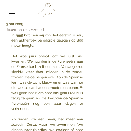
3 mrt 2009
Juseu en ons verhaal
In 1995 kwamen wij voor het eerst in Juseu, 
een authentiek bergdorpje gelegen op 800 
meter hoogte. 
Het was puur toeval, dat we juist hier 
kwamen. We huurden in de Pyreneeën, aan 
de Franse kant, zelf een huis. Vanwege het 
slechte weer daar, midden in de zomer, 
trokken we de bergen over. Aan de Spaanse 
kant was de lucht blauw en er was warmte 
die we tot dan hadden moeten ontberen. Er 
was geen haast om naar ons gehuurde huis 
terug te gaan en we besloten de Spaanse 
Pyreneeën nog een paar dagen te 
verkennen.
Zo zagen we een meer, het meer van 
Joaquin Costa, waar we zwommen. We 
gingen naar riviertjes, we daalden af naar 