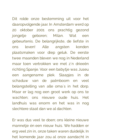
Dit rolde onze bestemming uit voor het 
daaropvolgende jaar. In Amsterdam werd op 
20 oktober 2001 ons prachtig gezond 
jongetje geboren; Milan. Wat een 
gebeurtenis. De belangrijkste, de liefste in 
ons leven! Alle angsten konden 
plaatsmaken voor diep geluk. De eerste 
twee maanden bleven we nog in Nederland 
maar toen vertrokken we met z´n drieeën 
richting Spanje. Voor een babytje was Juseu 
een aangename plek. Slaapjes in de 
schaduw van de palmboom en veel 
belangstelling van alle oma´s in het dorp. 
Maar er lag nog een groot werk op ons te 
wachten; ons nieuwe oude huis. Het 
landhuis was enorm en het was in nog 
slechtere staat dan we al dachten. 
Er was dus veel te doen; ons kleine nieuwe 
mannetje én een nieuw huis. We hadden er 
erg veel zin in, onze taken waren duidelijk. In 
het komende jaar zou al onze aandacht in 