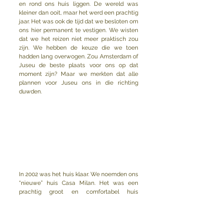
en rond ons huis liggen. De wereld was 
kleiner dan ooit, maar het werd een prachtig 
jaar. Het was ook de tijd dat we besloten om 
ons hier permanent te vestigen. We wisten 
dat we het reizen niet meer praktisch zou 
zijn. We hebben de keuze die we toen 
hadden lang overwogen. Zou Amsterdam of 
Juseu de beste plaats voor ons op dat 
moment zijn? Maar we merkten dat alle 
plannen voor Juseu ons in die richting 
duwden.
In 2002 was het huis klaar. We noemden ons 
“nieuwe” huis Casa Milan. Het was een 
prachtig groot en comfortabel huis 
geworden, gemeubileerd met veel antiek 
van plaatselijke markten en rastros. 