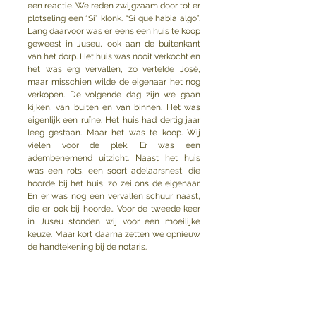
een reactie. We reden zwijgzaam door tot er 
plotseling een “Si” klonk. “Sí que habia algo”. 
Lang daarvoor was er eens een huis te koop 
geweest in Juseu, ook aan de buitenkant 
van het dorp. Het huis was nooit verkocht en 
het was erg vervallen, zo vertelde José,  
maar misschien wilde de eigenaar het nog 
verkopen. De volgende dag zijn we gaan 
kijken, van buiten en van binnen. Het was 
eigenlijk een ruïne. Het huis had dertig jaar 
leeg gestaan. Maar het was te koop. Wij 
vielen voor de plek. Er was een 
adembenemend uitzicht. Naast het huis 
was een rots, een soort adelaarsnest, die 
hoorde bij het huis, zo zei ons de eigenaar. 
En er was nog een vervallen schuur naast, 
die er ook bij hoorde… Voor de tweede keer 
in Juseu stonden wij voor een moeilijke 
keuze. Maar kort daarna zetten we opnieuw 
de handtekening bij de notaris.