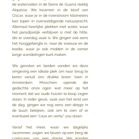
de watervallen in de Sierra de Guarra vlakbij 
Alquézar. We kwamen in de kloof van 
Ciscar, waar je in de rivierstroom kilometers 
kan lopen in overweldigende natuurpracht. 
Allemaal heerlijke plekken met water, waar 
het paradijselijk verblijven is met de hitte, 
die er overdag vaak is. We gingen ook eens 
het hooggebergte in, naar de sneeuw en de 
koelte, waar je ook midden in de zomer 
lange wandelingen kunt maken. 
We genoten en beiden vonden we deze 
omgeving een ideale plek om naar terug te 
keren vanuit ons drukke leven, toen in 
Amsterdam. Misschien opende die 
gedachte onze ogen wat meer op het 
moment dat we oude huizen te koop zagen 
staan. In ieder geval, vaak aan het eind van 
de dag, gingen we nog eens een dorpje in 
de buurt bekijken, ook om te zien of er 
eventueel een “casa en venta” zou staan.
Vanaf het meer, waar we dagelijks 
zwommen, zagen we boven op een berg de 
contouren van een dorpje. We konden 