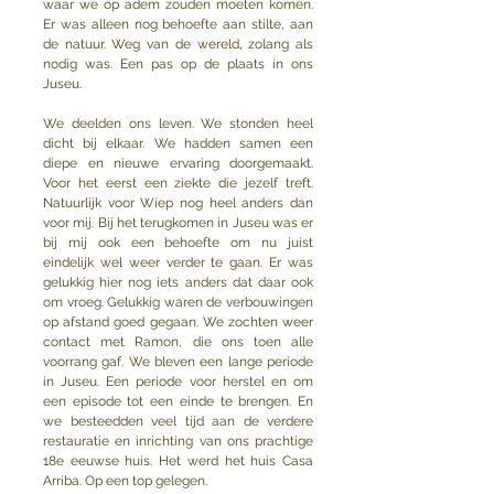
waar we op adem zouden moeten komen. 
Er was alleen nog behoefte aan stilte, aan 
de natuur. Weg van de wereld, zolang als 
nodig was. Een pas op de plaats in ons 
Juseu.
We deelden ons leven. We stonden heel 
dicht bij elkaar. We hadden samen een 
diepe en nieuwe ervaring doorgemaakt. 
Voor het eerst een ziekte die jezelf treft. 
Natuurlijk voor Wiep nog heel anders dan 
voor mij. Bij het terugkomen in Juseu was er 
bij mij ook een behoefte om nu juist 
eindelijk wel weer verder te gaan. Er was 
gelukkig hier nog iets anders dat daar ook 
om vroeg. Gelukkig waren de verbouwingen 
op afstand goed gegaan. We zochten weer 
contact met Ramon, die ons toen alle 
voorrang gaf. We bleven een lange periode 
in Juseu. Een periode voor herstel en om 
een episode tot een einde te brengen. En 
we besteedden veel tijd aan de verdere 
restauratie en inrichting van ons prachtige 
18e eeuwse huis. Het werd het huis Casa 
Arriba. Op een top gelegen.