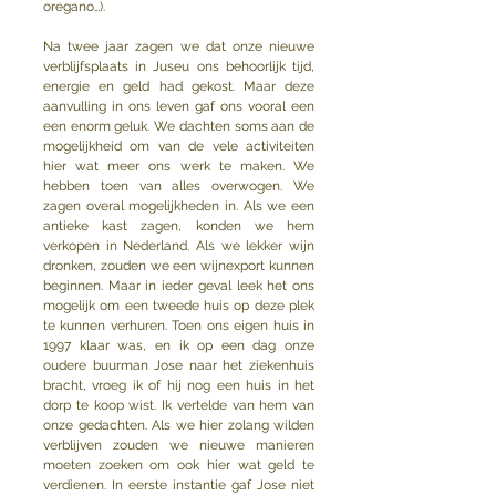
oregano…).
Na twee jaar zagen we dat onze nieuwe 
verblijfsplaats in Juseu ons behoorlijk tijd, 
energie en geld had gekost. Maar deze 
aanvulling in ons leven gaf ons vooral een 
een enorm geluk. We dachten soms aan de 
mogelijkheid om van de vele activiteiten 
hier wat meer ons werk te maken. We 
hebben toen van alles overwogen. We 
zagen overal mogelijkheden in. Als we een 
antieke kast zagen, konden we hem 
verkopen in Nederland. Als we lekker wijn 
dronken, zouden we een wijnexport kunnen 
beginnen. Maar in ieder geval leek het ons 
mogelijk om een tweede huis op deze plek 
te kunnen verhuren. Toen ons eigen huis in 
1997 klaar was, en ik op een dag onze 
oudere buurman Jose naar het ziekenhuis 
bracht, vroeg ik of hij nog een huis in het 
dorp te koop wist. Ik vertelde van hem van 
onze gedachten. Als we hier zolang wilden 
verblijven zouden we nieuwe manieren 
moeten zoeken om ook hier wat geld te 
verdienen. In eerste instantie gaf Jose niet 