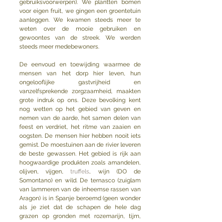
gebruiksvoorwerpen). We plantten bomen 
voor eigen fruit, we gingen een groentetuin 
aanleggen. We kwamen steeds meer te 
weten over de mooie gebruiken en 
gewoontes van de streek. We werden 
steeds meer medebewoners. 
De eenvoud en toewijding waarmee de 
mensen van het dorp hier leven, hun 
ongelooflijke gastvrijheid en 
vanzelfsprekende zorgzaamheid, maakten 
grote indruk op ons. Deze bevolking kent 
nog wetten op het gebied van geven en 
nemen van de aarde, het samen delen van 
feest en verdriet, het ritme van zaaien en 
oogsten. De mensen hier hebben nooit iets 
gemist. De moestuinen aan de rivier leveren 
de beste gewassen. Het gebied is rijk aan 
hoogwaardige produkten zoals amandelen, 
olijven, vijgen, 
truffels
, wijn (DO de 
Somontano) en wild. De ternasco (zuiglam 
van lammeren van de inheemse rassen van 
Aragon) is in Spanje beroemd (geen wonder 
als je ziet dat de schapen de hele dag 
grazen op gronden met rozemarijn, tijm, 