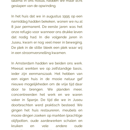
daarna in ons hostal, hadden we maar licht 
geslapen van de opwinding. 
In het huis dat we in augustus 1995 op een 
namiddag hadden bekeken, wonen we nu al 
8 jaar permanent. De eerste jaren was het 
onze refugio voor wanneer ons drukke leven 
dat nodig had. In die volgende jaren in 
Juseu, kwam er nog veel meer in beweging. 
De plek in de stilte bleek een plek waar wij 
in een stroomversnelling kwamen.
In Amsterdam hadden we beiden ons werk. 
Meesal werkten we op zelfstandige basis, 
ieder zijn eenmanszaak. Het hebben van 
een eigen huis in de mooie natuur gaf 
nieuwe mogelijkheden om de vrije tijd daar 
door te brengen. We planden meer, 
concentreerden het werk en we waren 
vaker in Spanje. De tijd die we in Juseu 
doorbrachten werd praktisch besteed. We 
gingen het huis restaureren, meubels en 
mooie dingen zoeken op markten (prachtige 
olijfpotten, oude aardewerken schalen en 
kruiken en vele andere oude 