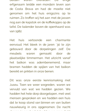
Beiden waren overleden. De enige 
erfgenaam leidde een mondain leven aan 
de Costa Brava en had de moeite niet 
genomen om het huis enigszins op te 
ruimen. Zo troffen wij het aan met de jassen 
nog aan de kapstok en de koffiekopjes op de 
tafel. De kalender boven de openhaard was 
van 1982.
Het huis vertoonde een charmante 
eenvoud. Het bleek in de jaren ´30 te zijn 
gebouwd door de dorpelingen zelf. De 
meubels waren gemaakt door de 
plaatselijke timmerman. Het uitzicht vanaf 
het balkon was adembenemend, maar 
bramen hadden de spijlen van het balkon 
bereikt en prikten in onze benen.
Dit was onze eerste kennismaking met 
Juseu. Toen we weer wegreden, waren we 
vervuld van wat we hadden gezien. We 
hadden het hele dorp doorgelopen, met veel 
mensen gesproken en we hadden een huis 
dat te koop stond van binnen en van buiten 
nauwkeurig in ons opgenomen. De nacht 