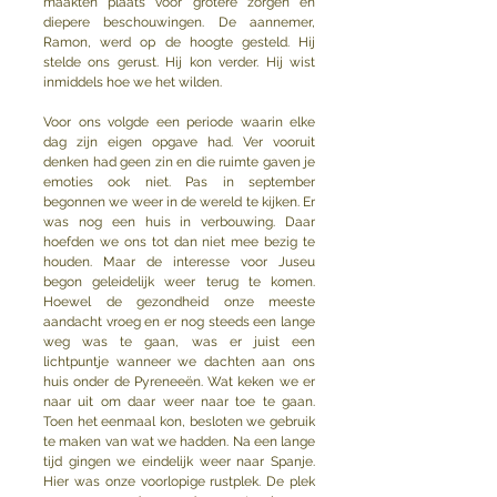
maakten plaats voor grotere zorgen en 
diepere beschouwingen. De aannemer, 
Ramon, werd op de hoogte gesteld. Hij 
stelde ons gerust. Hij kon verder. Hij wist 
inmiddels hoe we het wilden.
Voor ons volgde een periode waarin elke 
dag zijn eigen opgave had. Ver vooruit 
denken had geen zin en die ruimte gaven je 
emoties ook niet. Pas in september 
begonnen we weer in de wereld te kijken. Er 
was nog een huis in verbouwing. Daar 
hoefden we ons tot dan niet mee bezig te 
houden. Maar de interesse voor Juseu 
begon geleidelijk weer terug te komen. 
Hoewel de gezondheid onze meeste 
aandacht vroeg en er nog steeds een lange 
weg was te gaan, was er juist een 
lichtpuntje wanneer we dachten aan ons 
huis onder de Pyreneeën. Wat keken we er 
naar uit om daar weer naar toe te gaan. 
Toen het eenmaal kon, besloten we gebruik 
te maken van wat we hadden. Na een lange 
tijd gingen we eindelijk weer naar Spanje. 
Hier was onze voorlopige rustplek. De plek 