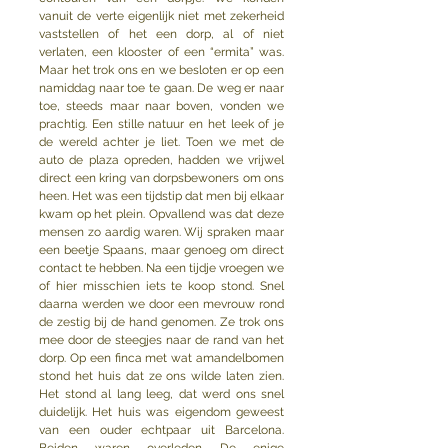
vanuit de verte eigenlijk niet met zekerheid 
vaststellen of het een dorp, al of niet 
verlaten, een klooster of een “ermita” was. 
Maar het trok ons en we besloten er op een 
namiddag naar toe te gaan. De weg er naar 
toe, steeds maar naar boven, vonden we 
prachtig. Een stille natuur en het leek of je 
de wereld achter je liet. Toen we met de 
auto de plaza opreden, hadden we vrijwel 
direct een kring van dorpsbewoners om ons 
heen. Het was een tijdstip dat men bij elkaar 
kwam op het plein. Opvallend was dat deze 
mensen zo aardig waren. Wij spraken maar 
een beetje Spaans, maar genoeg om direct 
contact te hebben. Na een tijdje vroegen we 
of hier misschien iets te koop stond. Snel 
daarna werden we door een mevrouw rond 
de zestig bij de hand genomen. Ze trok ons 
mee door de steegjes naar de rand van het 
dorp. Op een finca met wat amandelbomen 
stond het huis dat ze ons wilde laten zien. 
Het stond al lang leeg, dat werd ons snel 
duidelijk. Het huis was eigendom geweest 
van een ouder echtpaar uit Barcelona. 