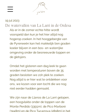
19 jul 2023
De watervallen van La Larri in de Ordesa
Als er in de zomer echte hitte wordt 
voorspeld dan kun je het hier altijd nog 
hogerop zoeken. In het hooggebergte van 
de Pyreneeën kan het makkelijk tien graden 
koeler blijven in een bos- en waterrijke 
omgeving onder de besneeuwde toppen en 
de gletsjers.
Omdat het gisteren een dag leek te gaan 
worden met temperaturen boven de 35 
graden besloten we zo’n plek te zoeken. 
Nog altijd is er hier wat te ontdekken voor 
ons, we kozen voor een tocht die we nog 
niet eerder hadden gemaakt. 
We zijn naar de Llanos de La Larri gelopen, 
een hoogvlakte onder de toppen van de 
Monte Perdido (3355m), de Pico Marboré 
(3248m) en de Pico Tucarroya (2818m) in het 