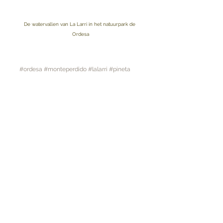
De watervallen van La Larri in het natuurpark de 
Ordesa
#ordesa
#monteperdido
#lalarri
#pineta