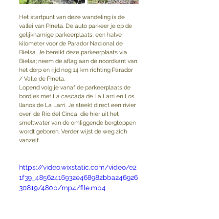
Het startpunt van deze wandeling is de 
vallei van Pineta. De auto parkeer je op de 
gelijknamige parkeerplaats, een halve 
kilometer voor de Parador Nacional de 
Bielsa. Je bereikt deze parkeerplaats via 
Bielsa; neem de aflag aan de noordkant van 
het dorp en rijd nog 14 km richting Parador 
/ Valle de Pineta.
Lopend volg je vanaf de parkeerplaats de 
bordjes met La cascada de La Larri en Los 
llanos de La Larri. Je steekt direct een rivier 
over, de Rio del Cinca, die hier uit het 
smeltwater van de omliggende bergtoppen 
wordt geboren. Verder wijst de weg zich 
vanzelf. 
https://video.wixstatic.com/video/e2
1f39_48562416932e468982bba246926
30819/480p/mp4/file.mp4