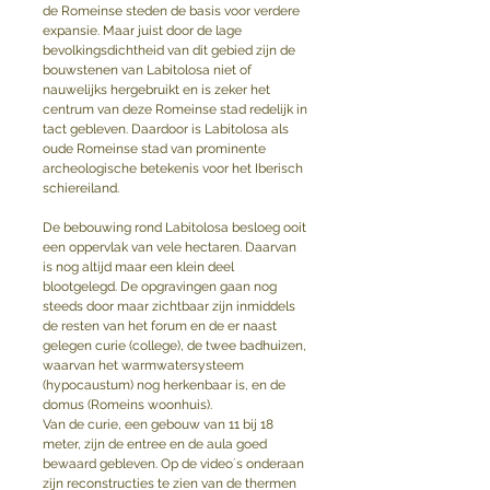
de Romeinse steden de basis voor verdere 
expansie. Maar juist door de lage 
bevolkingsdichtheid van dit gebied zijn de 
bouwstenen van Labitolosa niet of 
nauwelijks hergebruikt en is zeker het 
centrum van deze Romeinse stad redelijk in 
tact gebleven. Daardoor is Labitolosa als 
oude Romeinse stad van prominente 
archeologische betekenis voor het Iberisch 
schiereiland. 
De bebouwing rond Labitolosa besloeg ooit 
een oppervlak van vele hectaren. Daarvan 
is nog altijd maar een klein deel 
blootgelegd. De opgravingen gaan nog 
steeds door maar zichtbaar zijn inmiddels 
de resten van het forum en de er naast 
gelegen curie (college), de twee badhuizen, 
waarvan het warmwatersysteem 
(hypocaustum) nog herkenbaar is, en de 
domus (Romeins woonhuis).
Van de curie, een gebouw van 11 bij 18 
meter, zijn de entree en de aula goed 
bewaard gebleven. Op de video´s onderaan 
zijn reconstructies te zien van de thermen 