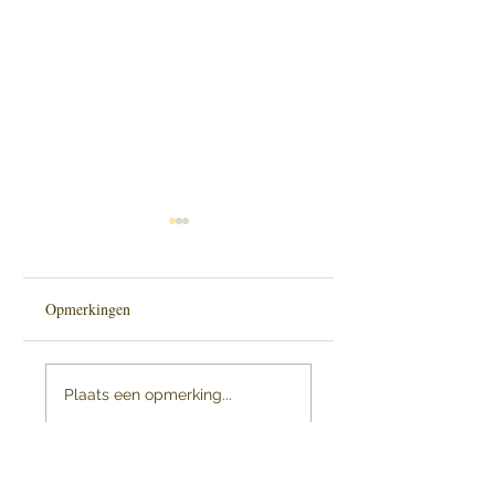
Opmerkingen
Een vrijblijvende
La Ermita de San
Plaats een opmerking...
uitnodiging
Salvador