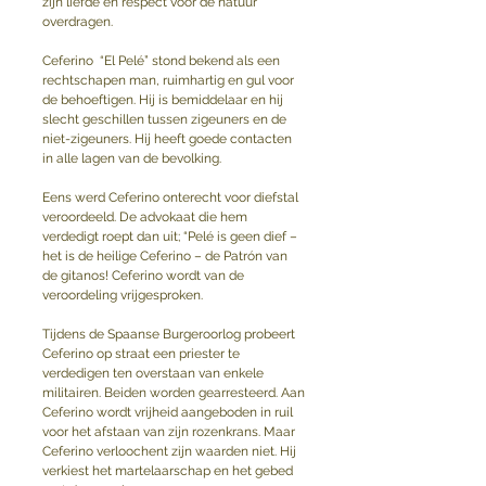
zijn liefde en respect voor de natuur 
overdragen. 
Ceferino  “El Pelé” stond bekend als een 
rechtschapen man, ruimhartig en gul voor 
de behoeftigen. Hij is bemiddelaar en hij 
slecht geschillen tussen zigeuners en de 
niet-zigeuners. Hij heeft goede contacten 
in alle lagen van de bevolking. 
Eens werd Ceferino onterecht voor diefstal 
veroordeeld. De advokaat die hem 
verdedigt roept dan uit; “Pelé is geen dief – 
het is de heilige Ceferino – de Patrón van 
de gitanos! Ceferino wordt van de 
veroordeling vrijgesproken.
Tijdens de Spaanse Burgeroorlog probeert 
Ceferino op straat een priester te 
verdedigen ten overstaan van enkele 
militairen. Beiden worden gearresteerd. Aan 
Ceferino wordt vrijheid aangeboden in ruil 
voor het afstaan van zijn rozenkrans. Maar 
Ceferino verloochent zijn waarden niet. Hij 
verkiest het martelaarschap en het gebed 