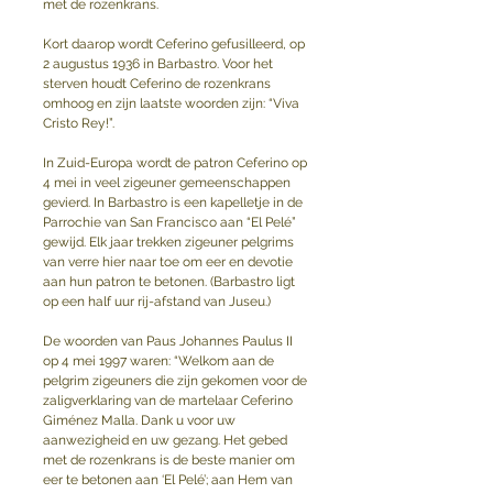
met de rozenkrans.
Kort daarop wordt Ceferino gefusilleerd, op 
2 augustus 1936 in Barbastro. Voor het 
sterven houdt Ceferino de rozenkrans 
omhoog en zijn laatste woorden zijn: “Viva 
Cristo Rey!”. 
In Zuid-Europa wordt de patron Ceferino op 
4 mei in veel zigeuner gemeenschappen 
gevierd. In Barbastro is een kapelletje in de 
Parrochie van San Francisco aan “El Pelé” 
gewijd. Elk jaar trekken zigeuner pelgrims 
van verre hier naar toe om eer en devotie 
aan hun patron te betonen. (Barbastro ligt 
op een half uur rij-afstand van Juseu.)
De woorden van Paus Johannes Paulus II 
op 4 mei 1997 waren: “Welkom aan de 
pelgrim zigeuners die zijn gekomen voor de 
zaligverklaring van de martelaar Ceferino 
Giménez Malla. Dank u voor uw 
aanwezigheid en uw gezang. Het gebed 
met de rozenkrans is de beste manier om 
eer te betonen aan ‘El Pelé’; aan Hem van 