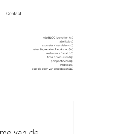
Contact
Alle BLOG-berichten
(93)
93 posts
alle titels
(1)
1 post
excursies / wandelen
(20)
20 posts
vakantie, retraite of workshop
(14)
14 posts
restaurants / food
(10)
10 posts
finca / producten
(19)
19 posts
perspectieven
(19)
19 posts
tradities
(7)
7 posts
door de ogen van onze gasten
(12)
12 posts
me van de