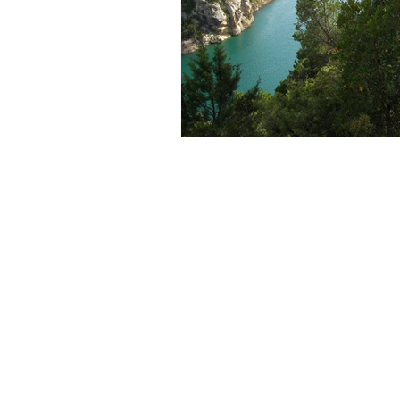
Juseu
Casa del Maestro
Casa Milan
De School
Theetuin