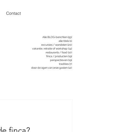
Contact
Alle BLOG-berichten
(93)
93 posts
alle titels
(1)
1 post
excursies / wandelen
(20)
20 posts
vakantie, retraite of workshop
(14)
14 posts
restaurants / food
(10)
10 posts
finca / producten
(19)
19 posts
perspectieven
(19)
19 posts
tradities
(7)
7 posts
door de ogen van onze gasten
(12)
12 posts
e finca?