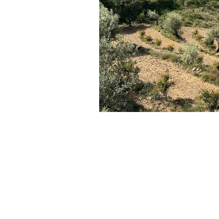
Juseu
Casa del Maestro
Casa Milan
De School