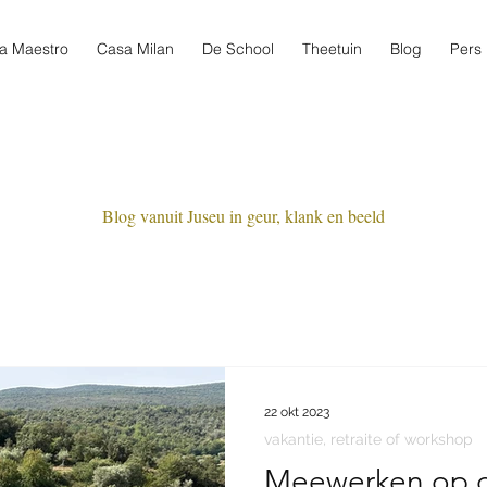
a Maestro
Casa Milan
De School
Theetuin
Blog
Pers
Blog vanuit Juseu in geur, klank en beeld
22 okt 2023
vakantie, retraite of workshop
Meewerken op d