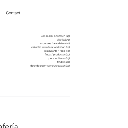
Contact
Alle BLOG-berichten
(93)
93 posts
alle titels
(1)
1 post
excursies / wandelen
(20)
20 posts
vakantie, retraite of workshop
(14)
14 posts
restaurants / food
(10)
10 posts
finca / producten
(19)
19 posts
perspectieven
(19)
19 posts
tradities
(7)
7 posts
door de ogen van onze gasten
(12)
12 posts
afería