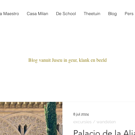
a Maestro
Casa Milan
De School
Theetuin
Blog
Pers
Blog vanuit Juseu in geur, klank en beeld
8 jul 2024
excursies / wandelen
Palacio de la Alj