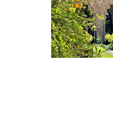
Juseu
Casa del Maestro
Casa Milan
De School